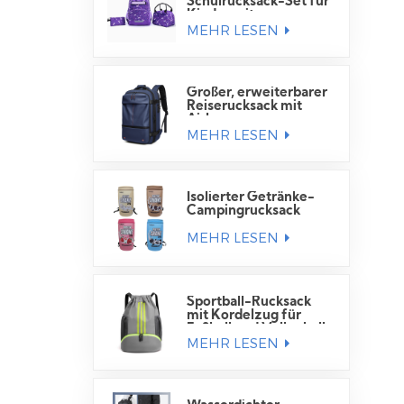
Schulrucksack-Set für
Kinder mit
MEHR LESEN
Lunchtasche
Großer, erweiterbarer
Reiserucksack mit
Airbag
MEHR LESEN
Isolierter Getränke-
Campingrucksack
MEHR LESEN
Sportball-Rucksack
mit Kordelzug für
Fußball und Volleyball
MEHR LESEN