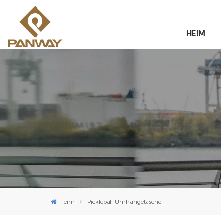
HEIM
Heim
Pickleball-Umhängetasche