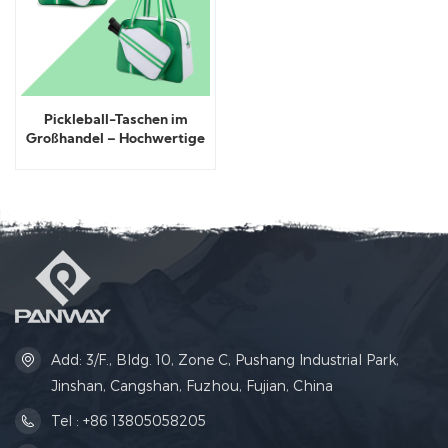
Pickleball-Taschen im
Großhandel – Hochwertige
Materialien
Add: 3/F., Bldg. 10, Zone C, Pushang Industrial Park,
Jinshan, Cangshan, Fuzhou, Fujian, China
Tel : +86 13805058205