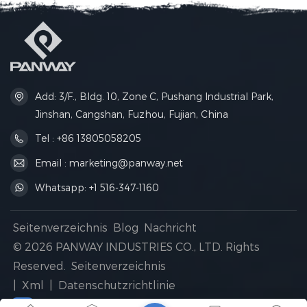
Ihre Reiseutensilien
täglichen Bedürfnisse
während der Reise
bietet.Utes und
ordentlich verstaut sind.
Geschäftsreisen.
Add: 3/F., Bldg. 10, Zone C, Pushang Industrial Park,
Jinshan, Cangshan, Fuzhou, Fujian, China
Tel : +86 13805058205
Email : marketing@panway.net
Whatsapp: +1 516-347-1160
Seitenverzeichnis
Blog
Nachricht
© 2026 PANWAY INDUSTRIES CO., LTD. Rights
Reserved.
Seitenverzeichnis
|
Xml
|
Datenschutzrichtlinie
IPv6-Netzwerk unterstützt