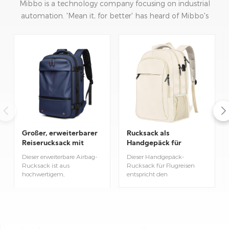
Mibbo is a technology company focusing on industrial
automation. 'Mean it, for better' has heard of Mibbo's
mission: focusing on practice and continuous innovation.
Rucksack als
Großer, erweiterbarer
Handgepäck für
Reiserucksack mit
Flugreisen
Airbag
Dieser Handgepäck-
Dieser erweiterbare Airbag-
Rucksack für Flugreisen
Rucksack ist aus
entspricht den
hochwertigem,
Größenbestimmungen der
wasserdichtem Material
Fluggesellschaften und lässt
gefertigt. Ein integriertes
sich problemlos auf allen
Luftpolster schützt Ihren
Arten von Reisen
Laptop vor Stößen, während
mitnehmen. Geräumige
das erweiterbare Design
Fächer sorgen dafür, dass
flexiblen Stauraum für Ihre