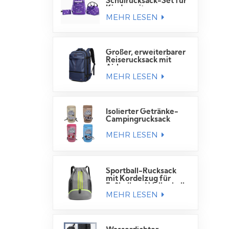
Schulrucksack-Set für
Kinder mit
MEHR LESEN
Lunchtasche
Großer, erweiterbarer
Reiserucksack mit
Airbag
MEHR LESEN
Isolierter Getränke-
Campingrucksack
MEHR LESEN
Sportball-Rucksack
mit Kordelzug für
Fußball und Volleyball
MEHR LESEN