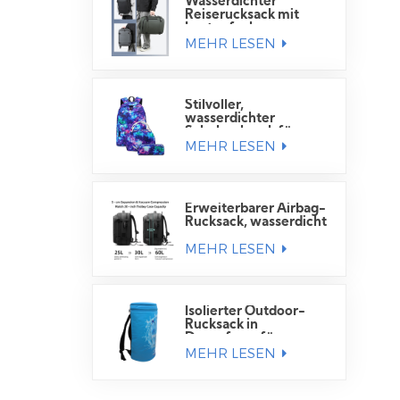
Wasserdichter
Reiserucksack mit
Laptopfach
MEHR LESEN
Stilvoller,
wasserdichter
Schulrucksack für
MEHR LESEN
Schüler
Erweiterbarer Airbag-
Rucksack, wasserdicht
MEHR LESEN
Isolierter Outdoor-
Rucksack in
Dosenform für
MEHR LESEN
Getränkedosen