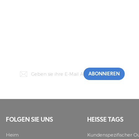
Melden Sie Sich Für Exklusive
Angebote Und Updates An!
FOLGEN SIE UNS
HEISSE TAGS
Heim
Kundenspezifischer O