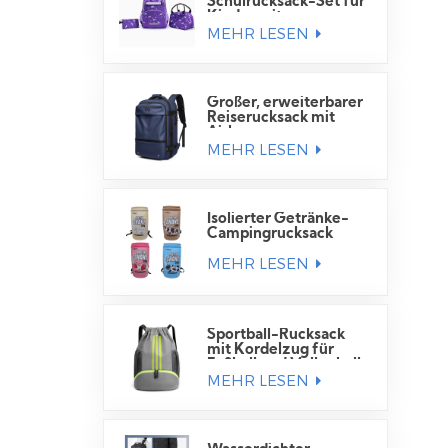
Schulrucksack-Set für
Kinder mit
MEHR LESEN
Lunchtasche
Großer, erweiterbarer
Reiserucksack mit
Airbag
MEHR LESEN
Isolierter Getränke-
Campingrucksack
MEHR LESEN
Sportball-Rucksack
mit Kordelzug für
Fußball und Volleyball
MEHR LESEN