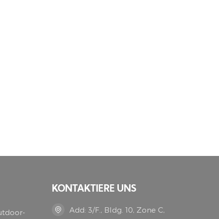
KONTAKTIERE UNS
Add: 3/F., Bldg. 10, Zone C,
utdoor-