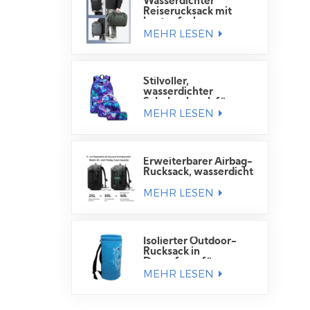
Wasserdichter
Reiserucksack mit
Laptopfach
MEHR LESEN
Stilvoller,
wasserdichter
Schulrucksack für
MEHR LESEN
Schüler
Erweiterbarer Airbag-
Rucksack, wasserdicht
MEHR LESEN
Isolierter Outdoor-
Rucksack in
Dosenform für
MEHR LESEN
Getränkedosen