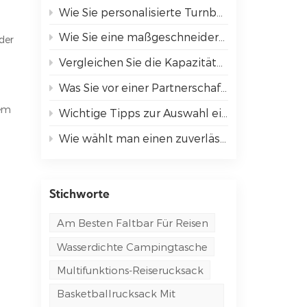
Wie Sie personalisierte Turnbeutel bei Ihrer nächsten Veranstaltung hervorheben können
Wie Sie eine maßgeschneiderte Kühltasche auswählen, die Ihren Bedürfnissen entspricht
der
Vergleichen Sie die Kapazitäten der bestbewerteten Sportrucksäcke.
Was Sie vor einer Partnerschaft mit einem OEM-Taschenhersteller wissen sollten
gem
Wichtige Tipps zur Auswahl einer Umhängetasche für Arbeit und Reisen
Wie wählt man einen zuverlässigen Taschenhersteller für sein Unternehmen aus?
Stichworte
Am Besten Faltbar Für Reisen
Wasserdichte Campingtasche
Multifunktions-Reiserucksack
Basketballrucksack Mit