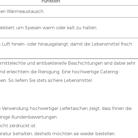
Funktion
den Wärmeaustausch.
lektiert, um Speisen warm oder kalt zu halten.
s Luft hinein- oder hinausgelangt, damit die Lebensmittel frisch
nsmittelechte und antibakterielle Beschichtungen sind dabei sehr
nd erleichtern die Reinigung. Eine hochwertige Catering-
n. So liefern Sie stets sichere Lebensmittel.
e Verwendung hochwertiger Liefertaschen zeigt, dass Ihnen die
r einige Kundenbewertungen:
cht zerdrückt ist.
peratur behalten, deshalb möchten sie wieder bestellen.