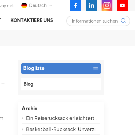
Deutsch
ay.net
Informationen suchen
T
KONTAKTIERE UNS
English
Deutsch
Español
Blogliste
Blog
Archiv
Ein Reiserucksack erleichtert das Reisen für alle.
im
Basketball-Rucksack: Unverzichtbare Utensilien für entspannte Spieltage