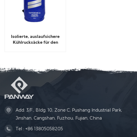
Isolierte, auslaufsichere
Kühlrucksäcke für den
Außenbereich
Add: 3/F., Bldg. 10, Zone C, Pushang Industrial Park,
Jinshan, Cangshan, Fuzhou, Fujian, China
Tel : +86 13805058205