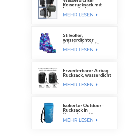
Wasserdichter
Reiserucksack mit
Laptopfach
MEHR LESEN
Stilvoller,
wasserdichter
Schulrucksack für
MEHR LESEN
Schüler
Erweiterbarer Airbag-
Rucksack, wasserdicht
MEHR LESEN
Isolierter Outdoor-
Rucksack in
Dosenform für
MEHR LESEN
Getränkedosen