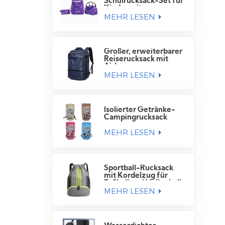
Schulrucksack-Set für
Kinder mit
MEHR LESEN
Lunchtasche
Großer, erweiterbarer
Reiserucksack mit
Airbag
MEHR LESEN
Isolierter Getränke-
Campingrucksack
MEHR LESEN
Sportball-Rucksack
mit Kordelzug für
Fußball und Volleyball
MEHR LESEN