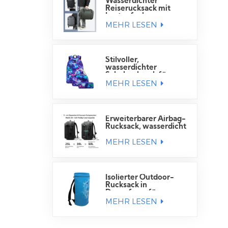
Wasserdichter
Reiserucksack mit
Laptopfach
MEHR LESEN
Stilvoller,
wasserdichter
Schulrucksack für
MEHR LESEN
Schüler
Erweiterbarer Airbag-
Rucksack, wasserdicht
MEHR LESEN
Isolierter Outdoor-
Rucksack in
Dosenform für
MEHR LESEN
Getränkedosen