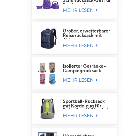
Schulrucksack-Set für
Kinder mit
MEHR LESEN
Lunchtasche
Großer, erweiterbarer
Reiserucksack mit
Airbag
MEHR LESEN
Isolierter Getränke-
Campingrucksack
MEHR LESEN
Sportball-Rucksack
mit Kordelzug für
Fußball und Volleyball
MEHR LESEN