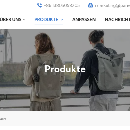
+86 13805058205
marketing@panw
ÜBER UNS
PRODUKTE
ANPASSEN
NACHRICH
Produkte
fach