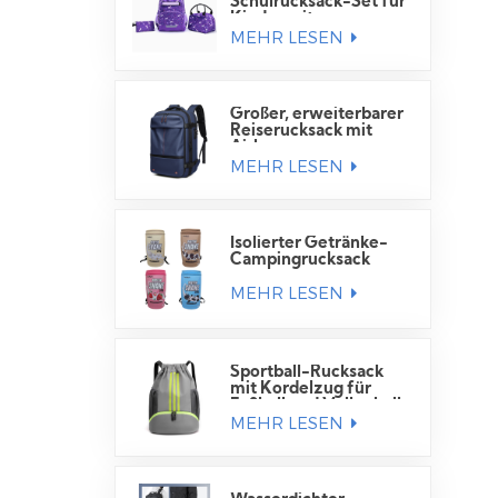
Schulrucksack-Set für
Kinder mit
MEHR LESEN
Lunchtasche
Großer, erweiterbarer
Reiserucksack mit
Airbag
MEHR LESEN
Isolierter Getränke-
Campingrucksack
MEHR LESEN
Sportball-Rucksack
mit Kordelzug für
Fußball und Volleyball
MEHR LESEN