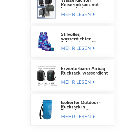
Wasserdichter
Reiserucksack mit
Laptopfach
MEHR LESEN
Stilvoller,
wasserdichter
Schulrucksack für
MEHR LESEN
Schüler
Erweiterbarer Airbag-
Rucksack, wasserdicht
MEHR LESEN
Isolierter Outdoor-
Rucksack in
Dosenform für
MEHR LESEN
Getränkedosen