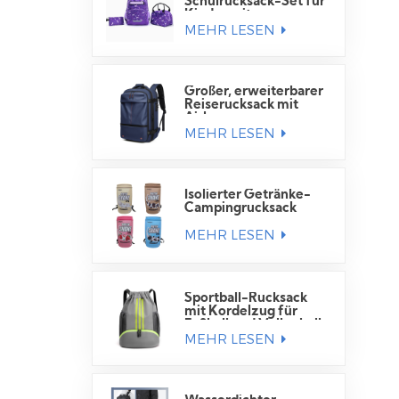
Schulrucksack-Set für
Kinder mit
MEHR LESEN
Lunchtasche
Großer, erweiterbarer
Reiserucksack mit
Airbag
MEHR LESEN
Isolierter Getränke-
Campingrucksack
MEHR LESEN
Sportball-Rucksack
mit Kordelzug für
Fußball und Volleyball
MEHR LESEN