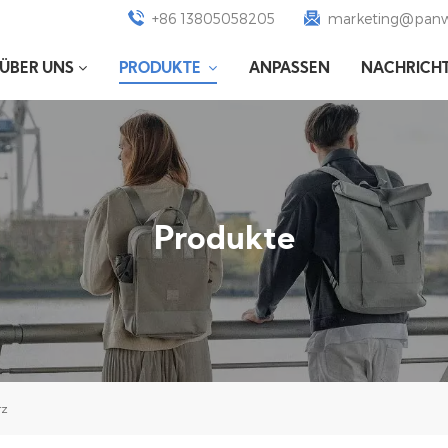
+86 13805058205
marketing@panw
ÜBER UNS
PRODUKTE
ANPASSEN
NACHRICH
Produkte
rz