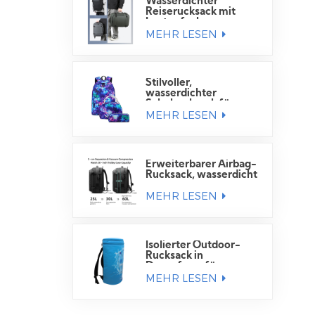
Wasserdichter
Reiserucksack mit
Laptopfach
MEHR LESEN
Stilvoller,
wasserdichter
Schulrucksack für
MEHR LESEN
Schüler
Erweiterbarer Airbag-
Rucksack, wasserdicht
MEHR LESEN
Isolierter Outdoor-
Rucksack in
Dosenform für
MEHR LESEN
Getränkedosen