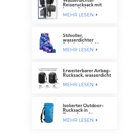
Wasserdichter
Reiserucksack mit
Laptopfach
MEHR LESEN
Stilvoller,
wasserdichter
Schulrucksack für
MEHR LESEN
Schüler
Erweiterbarer Airbag-
Rucksack, wasserdicht
MEHR LESEN
Isolierter Outdoor-
Rucksack in
Dosenform für
MEHR LESEN
Getränkedosen