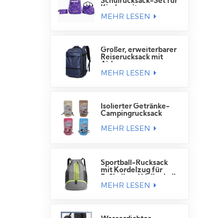
Schulrucksack-Set für
Kinder mit
MEHR LESEN
Lunchtasche
Großer, erweiterbarer
Reiserucksack mit
Airbag
MEHR LESEN
Isolierter Getränke-
Campingrucksack
MEHR LESEN
Sportball-Rucksack
mit Kordelzug für
Fußball und Volleyball
MEHR LESEN