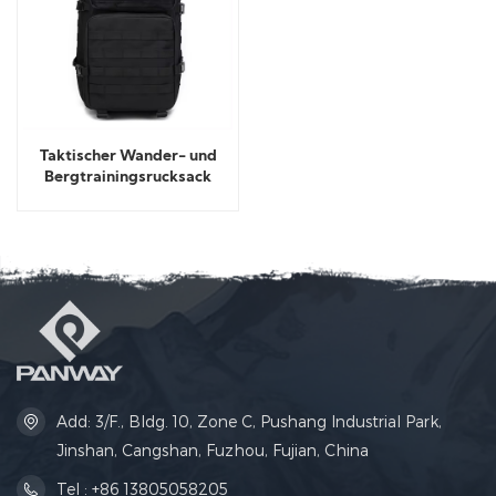
Taktischer Wander- und
Bergtrainingsrucksack
Add: 3/F., Bldg. 10, Zone C, Pushang Industrial Park,
Jinshan, Cangshan, Fuzhou, Fujian, China
Tel : +86 13805058205