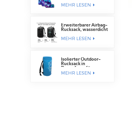
Schulrucksack für
MEHR LESEN
Schüler
Erweiterbarer Airbag-
Rucksack, wasserdicht
MEHR LESEN
Isolierter Outdoor-
Rucksack in
Dosenform für
MEHR LESEN
Getränkedosen