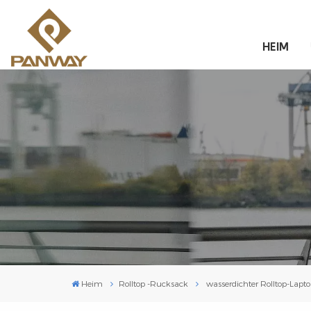
HEIM
Heim
Rolltop -Rucksack
wasserdichter Rolltop-Lapt