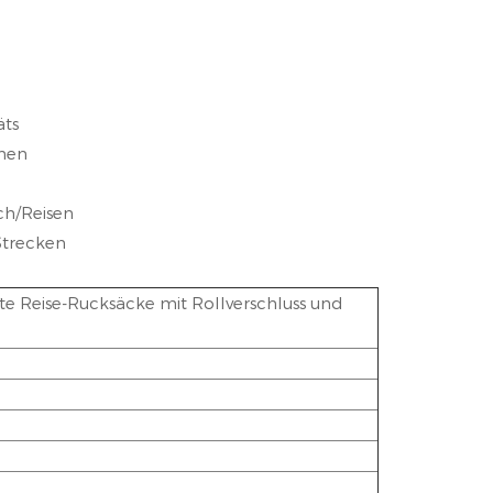
äts
chen
ch/Reisen
Strecken
hte Reise-Rucksäcke mit Rollverschluss und