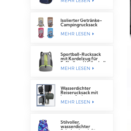
MEHR LESEN
Isolierter Getränke-
Campingrucksack
MEHR LESEN
Sportball-Rucksack
mit Kordelzug für
Fußball und Volleyball
MEHR LESEN
Wasserdichter
Reiserucksack mit
Laptopfach
MEHR LESEN
Stilvoller,
wasserdichter