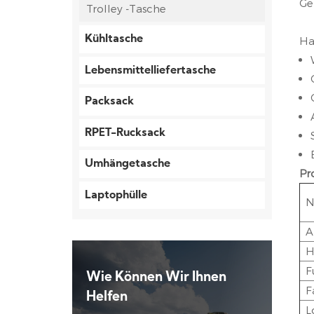
Ge
Trolley -Tasche
Kühltasche
Ha
Lebensmittelliefertasche
Packsack
RPET-Rucksack
Umhängetasche
Pr
Laptophülle
N
A
H
F
Wie Können Wir Ihnen
F
Helfen
L