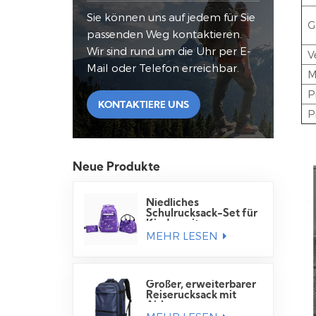
Sie können uns auf jedem für Sie
G
passenden Weg kontaktieren.
Wir sind rund um die Uhr per E-
V
Mail oder Telefon erreichbar.
M
P
KONTAKTIERE UNS
P
Neue Produkte
Niedliches
Schulrucksack-Set für
Kinder mit
MEHR LESEN
Lunchtasche
Großer, erweiterbarer
Reiserucksack mit
Airbag