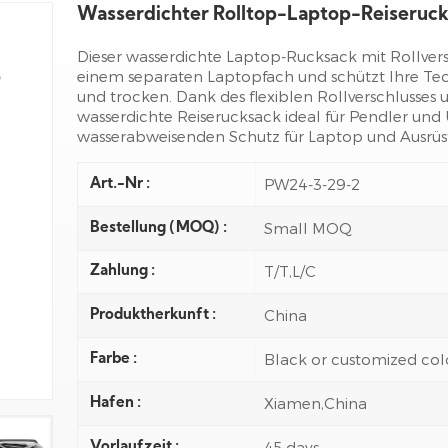
Wasserdichter Rolltop-Laptop-Reiseruc
Dieser wasserdichte Laptop-Rucksack mit Rollvers
einem separaten Laptopfach und schützt Ihre Techn
und trocken. Dank des flexiblen Rollverschlusses
wasserdichte Reiserucksack ideal für Pendler und 
wasserabweisenden Schutz für Laptop und Ausrüs
PW24-3-29-2
Art.-Nr :
Small MOQ
Bestellung (MOQ) :
T/T,L/C
Zahlung :
China
Produktherkunft :
Black or customized col
Farbe :
Xiamen,China
Hafen :
45 days
Vorlaufzeit :