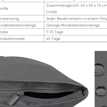
Zusammengerollt: 45 x 30 x 13 cm, 
röße:
Größe
erpackung:
Jeder Beutel einzeln in einem Pol
indestbestellmenge:
Geringe Mindestbestellmenge
robe
7-10 Tage
roduktionszeit:
45 Tage