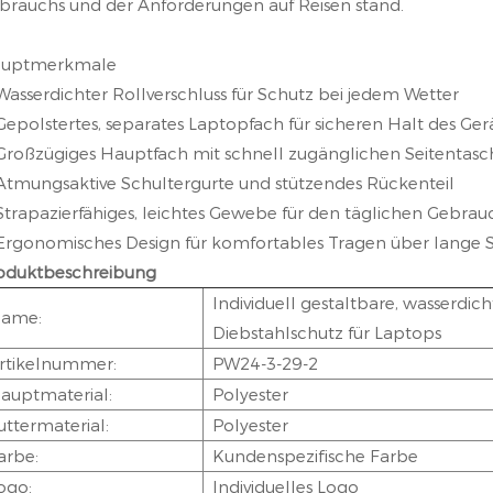
brauchs und der Anforderungen auf Reisen stand.
uptmerkmale
Wasserdichter Rollverschluss für Schutz bei jedem Wetter
Gepolstertes, separates Laptopfach für sicheren Halt des Ger
Großzügiges Hauptfach mit schnell zugänglichen Seitentas
Atmungsaktive Schultergurte und stützendes Rückenteil
Strapazierfähiges, leichtes Gewebe für den täglichen Gebrau
Ergonomisches Design für komfortables Tragen über lange 
oduktbeschreibung
Individuell gestaltbare, wasserdic
ame:
Diebstahlschutz für Laptops
rtikelnummer:
PW24-3-29-2
auptmaterial:
Polyester
uttermaterial:
Polyester
arbe:
Kundenspezifische Farbe
ogo:
Individuelles Logo