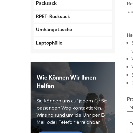
Re
Packsack
id
RPET-Rucksack
Umhängetasche
Ha
Laptophülle
Wie Können Wir Ihnen
Helfen
Pr
Sie können uns auf jedem für Sie
N
passenden Weg kontaktieren.
Wir sind rund um die Uhr per E-
Mail oder Telefon erreichbar.
F
F