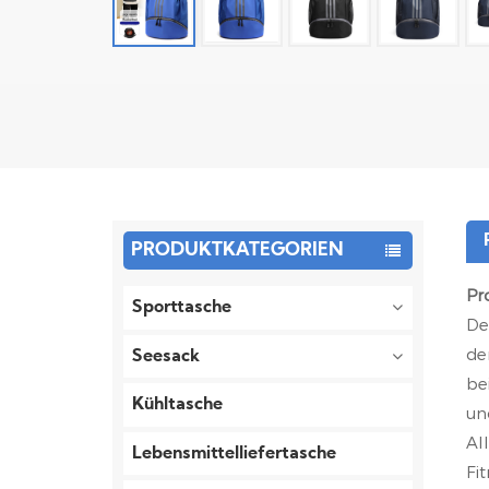
PRODUKTKATEGORIEN
Pr
Sporttasche
De
de
Seesack
be
Kühltasche
un
Al
Lebensmittelliefertasche
Fi