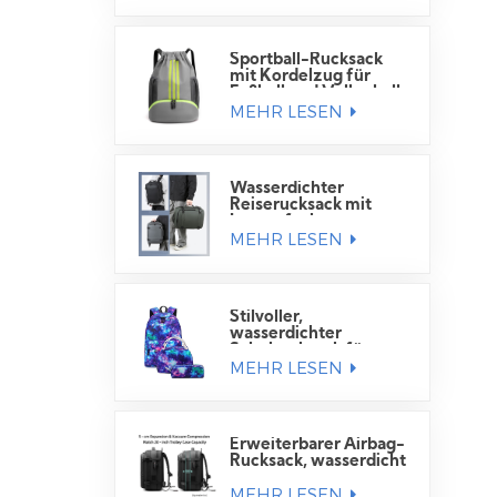
Sportball-Rucksack
mit Kordelzug für
Fußball und Volleyball
MEHR LESEN
Wasserdichter
Reiserucksack mit
Laptopfach
MEHR LESEN
Stilvoller,
wasserdichter
Schulrucksack für
MEHR LESEN
Schüler
Erweiterbarer Airbag-
Rucksack, wasserdicht
MEHR LESEN