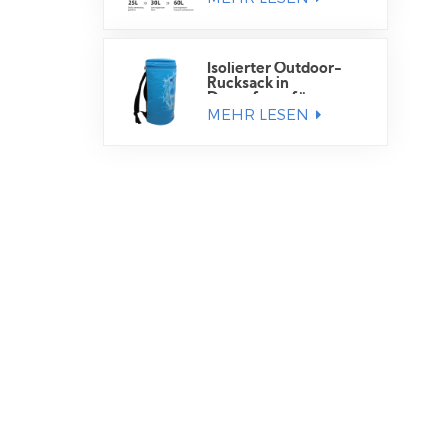
Isolierter Outdoor-
Rucksack in
Dosenform für
MEHR LESEN
Getränkedosen