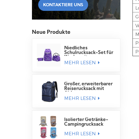
KONTAKTIERE UNS
L
G
V
Neue Produkte
M
P
Niedliches
P
Schulrucksack-Set für
Kinder mit
MEHR LESEN
Lunchtasche
Großer, erweiterbarer
Reiserucksack mit
Airbag
MEHR LESEN
Isolierter Getränke-
Campingrucksack
MEHR LESEN