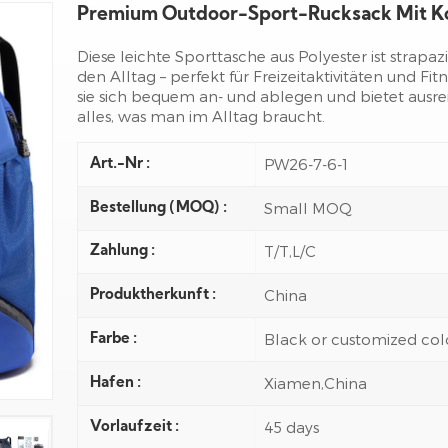
Premium Outdoor-Sport-Rucksack Mit K
Diese leichte Sporttasche aus Polyester ist strapa
den Alltag – perfekt für Freizeitaktivitäten und Fi
sie sich bequem an- und ablegen und bietet ausre
alles, was man im Alltag braucht.
PW26-7-6-1
Art.-Nr :
Small MOQ
Bestellung (MOQ) :
T/T,L/C
Zahlung :
China
Produktherkunft :
Black or customized col
Farbe :
Xiamen,China
Hafen :
45 days
Vorlaufzeit :