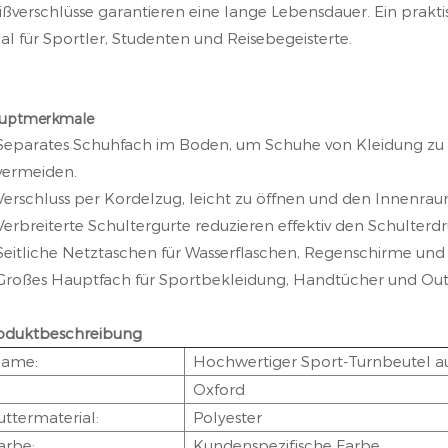
ißverschlüsse garantieren eine lange Lebensdauer. Ein prakt
eal für Sportler, Studenten und Reisebegeisterte.
uptmerkmale
Separates Schuhfach im Boden, um Schuhe von Kleidung zu 
vermeiden.
Verschluss per Kordelzug, leicht zu öffnen und den Innenr
Verbreiterte Schultergurte reduzieren effektiv den Schulter
Seitliche Netztaschen für Wasserflaschen, Regenschirme und 
Großes Hauptfach für Sportbekleidung, Handtücher und Out
oduktbeschreibung
ame:
Hochwertiger Sport-Turnbeutel au
Oxford
uttermaterial:
Polyester
arbe:
Kundenspezifische Farbe