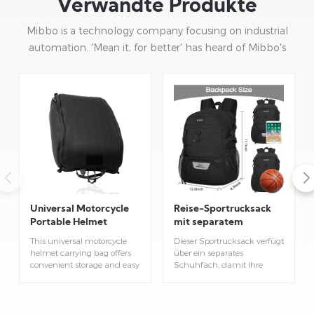
Verwandte Produkte
Mibbo is a technology company focusing on industrial
automation. 'Mean it, for better' has heard of Mibbo's
mission: focusing on practice and continuous innovation.
Universal Motorcycle
Reise-Sportrucksack
Portable Helmet
mit separatem
Carrying Bag
Schuhfach
This universal motorcycle
Dieser Sportrucksack verfügt
helmet carrying bag offers
über ein separates
convenient storage and easy
Schuhfach, damit Ihre
transport for most
Schuhe von Ihren
standard‑size motorcycle
Alltagsgegenständen
helmets. Built with durable
getrennt aufbewahrt
material, it protects your
werden können. Zahlreiche