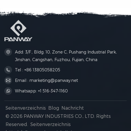
helmet from dust, scratches
praktische Taschen bieten
and minor bumps during
ordentlichen Stauraum für
travel.
Sportausrüstung, Kleidung
und Alltagsgegenstände –
ideal für Fitnessstudio,
Training und Kurztrips.
Add: 3/F., Bldg. 10, Zone C, Pushang Industrial Park,
Jinshan, Cangshan, Fuzhou, Fujian, China
Tel : +86 13805058205
Email : marketing@panway.net
Whatsapp: +1 516-347-1160
Seitenverzeichnis
Blog
Nachricht
© 2026 PANWAY INDUSTRIES CO., LTD. Rights
Reserved.
Seitenverzeichnis