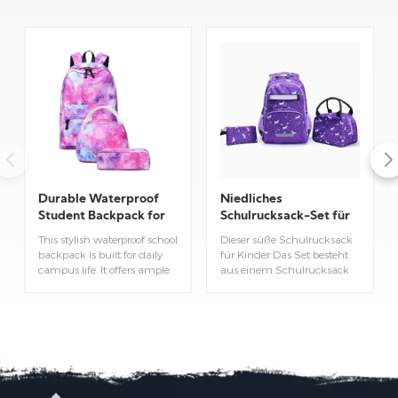
mission: focusing on practice and continuous innovation.
Durable Waterproof
Niedliches
Student Backpack for
Schulrucksack-Set für
Daily School Use
Kinder mit Lunchtasche
This stylish waterproof school
Dieser süße Schulrucksack
backpack is built for daily
für Kinder Das Set besteht
campus life. It offers ample
aus einem Schulrucksack
storage space and reliable
und einer passenden
water‑repellent protection to
Lunchtasche. Leicht und
keep students’ books and
praktisch für den
personal belongings safe
Schulalltag, Ausflüge und
from light rain.
Wochenendtrips. Das
hübsche Rucksackset mit
Muster wurde speziell für
Kinder entworfen. Die