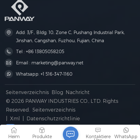
mitgelieferte Lunchtasche
bietet Platz für Snacks und
Mahlzeiten und ist ideal für
Grundschüler.
Add: 3/F., Bldg. 10, Zone C, Pushang Industrial Park,
Jinshan, Cangshan, Fuzhou, Fujian, China
Tel : +86 13805058205
Email : marketing@panway.net
Whatsapp: +1 516-347-1160
Seitenverzeichnis
Blog
Nachricht
© 2026 PANWAY INDUSTRIES CO., LTD. Rights
Reserved.
Seitenverzeichnis
|
Xml
|
Datenschutzrichtlinie
IPv6-Netzwerk unterstützt
Heim
Produkte
Kontaktiere
WhatsApp