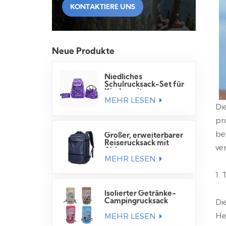
KONTAKTIERE UNS
Neue Produkte
Niedliches
Schulrucksack-Set für
Kinder mit
MEHR LESEN
Lunchtasche
Di
pr
be
Großer, erweiterbarer
Reiserucksack mit
ve
Airbag
MEHR LESEN
1.
Isolierter Getränke-
Di
Campingrucksack
He
MEHR LESEN