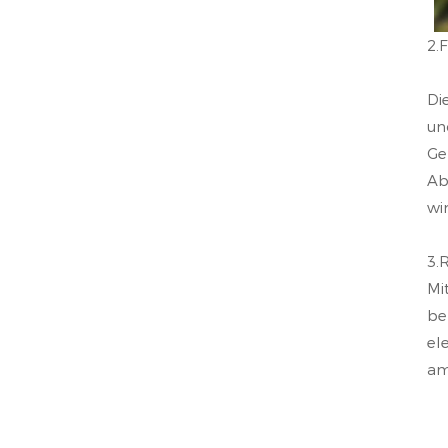
2.
Di
un
Ge
Ab
wi
3.
Mi
be
el
am