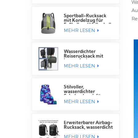
Wa
Au
Sportball-Rucksack
Re
mit Kordelzug für
Fußball und Volleyball
MEHR LESEN
Wasserdichter
Reiserucksack mit
Laptopfach
MEHR LESEN
Stilvoller,
wasserdichter
Schulrucksack für
MEHR LESEN
Schüler
Erweiterbarer Airbag-
Rucksack, wasserdicht
MEHR LESEN