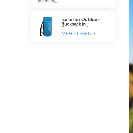
Isolierter Outdoor-
Rucksack in
Dosenform für
MEHR LESEN
Getränkedosen