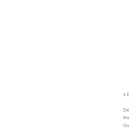
4.
Di
Ma
Ou