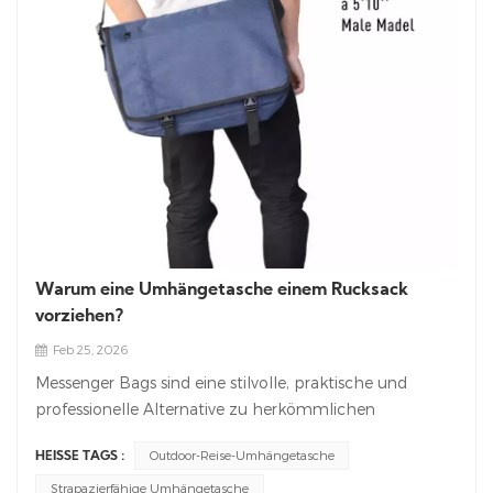
Warum eine Umhängetasche einem Rucksack
vorziehen?
Feb 25, 2026
Messenger Bags sind eine stilvolle, praktische und
professionelle Alternative zu herkömmlichen
Rucksäcken und eignen sich perfekt für den täglichen
Outdoor-Reise-Umhängetasche
HEISSE TAGS :
Weg zur Arbeit, die Freizeit und den Alltag. Sie vereinen
Komfort, Bequemlichkeit und Vielseitigkeit in einem
Strapazierfähige Umhängetasche