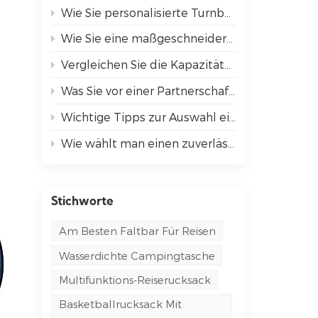
Wie Sie personalisierte Turnbeutel bei Ihrer nächsten Veranstaltung hervorheben können
Wie Sie eine maßgeschneiderte Kühltasche auswählen, die Ihren Bedürfnissen entspricht
Vergleichen Sie die Kapazitäten der bestbewerteten Sportrucksäcke.
Was Sie vor einer Partnerschaft mit einem OEM-Taschenhersteller wissen sollten
Wichtige Tipps zur Auswahl einer Umhängetasche für Arbeit und Reisen
Wie wählt man einen zuverlässigen Taschenhersteller für sein Unternehmen aus?
Stichworte
Am Besten Faltbar Für Reisen
Wasserdichte Campingtasche
Multifunktions-Reiserucksack
Basketballrucksack Mit