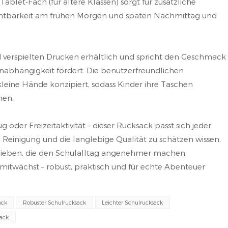
Tablet-Fach (für ältere Klassen) sorgt für zusätzliche
e Sichtbarkeit am frühen Morgen und späten Nachmittag und
d verspielten Drucken erhältlich und spricht den Geschmack
Unabhängigkeit fördert. Die benutzerfreundlichen
 kleine Hände konzipiert, sodass Kinder ihre Taschen
nen.
der Freizeitaktivität – dieser Rucksack passt sich jeder
 Reinigung und die langlebige Qualität zu schätzen wissen,
lieben, die den Schulalltag angenehmer machen.
mitwächst – robust, praktisch und für echte Abenteuer
ack
Robuster Schulrucksack
Leichter Schulrucksack
sack