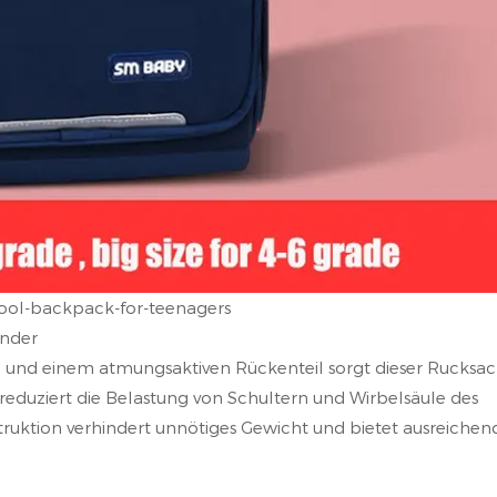
ool-backpack-for-teenagers
inder
en und einem atmungsaktiven Rückenteil sorgt dieser Rucksa
reduziert die Belastung von Schultern und Wirbelsäule des
truktion verhindert unnötiges Gewicht und bietet ausreichen