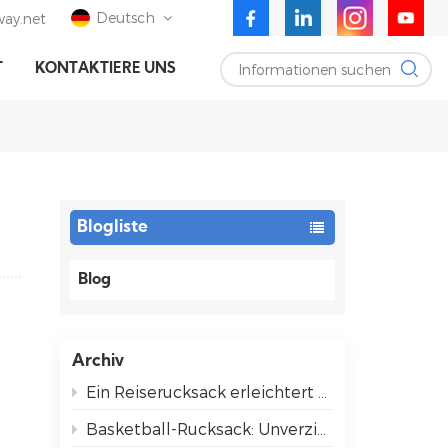
Deutsch
ay.net
Informationen suchen
T
KONTAKTIERE UNS
English
Deutsch
Español
Blogliste
Blog
Archiv
Ein Reiserucksack erleichtert das Reisen für alle.
Basketball-Rucksack: Unverzichtbare Utensilien für entspannte Spieltage