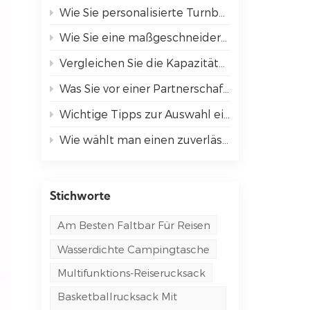
Wie Sie personalisierte Turnbeutel bei Ihrer nächsten Veranstaltung hervorheben können
Wie Sie eine maßgeschneiderte Kühltasche auswählen, die Ihren Bedürfnissen entspricht
Vergleichen Sie die Kapazitäten der bestbewerteten Sportrucksäcke.
Was Sie vor einer Partnerschaft mit einem OEM-Taschenhersteller wissen sollten
Wichtige Tipps zur Auswahl einer Umhängetasche für Arbeit und Reisen
Wie wählt man einen zuverlässigen Taschenhersteller für sein Unternehmen aus?
Stichworte
Am Besten Faltbar Für Reisen
Wasserdichte Campingtasche
Multifunktions-Reiserucksack
Basketballrucksack Mit