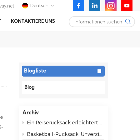
Deutsch
ay.net
Informationen suchen
T
KONTAKTIERE UNS
English
Deutsch
Español
Blogliste
Blog
Archiv
re
Ein Reiserucksack erleichtert das Reisen für alle.
6-
Basketball-Rucksack: Unverzichtbare Utensilien für entspannte Spieltage