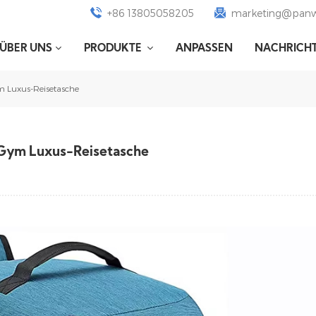
+86 13805058205
marketing@panw
ÜBER UNS
PRODUKTE
ANPASSEN
NACHRICH
ym Luxus-Reisetasche
l Gym Luxus-Reisetasche