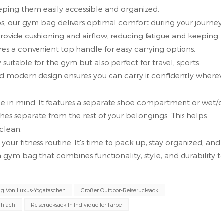
eeping them easily accessible and organized.
ps, our gym bag delivers optimal comfort during your journey
ovide cushioning and airflow, reducing fatigue and keeping
es a convenient top handle for easy carrying options.
ly suitable for the gym but also perfect for travel, sports
nd modern design ensures you can carry it confidently where
e in mind. It features a separate shoe compartment or wet/
es separate from the rest of your belongings. This helps
clean.
our fitness routine. It's time to pack up, stay organized, and
a gym bag that combines functionality, style, and durability 
ng Von Luxus-Yogataschen
Großer Outdoor-Reiserucksack
uhfach
Reiserucksack In Individueller Farbe