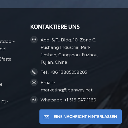
KONTAKTIERE UNS
Add: 3/F., Bldg. 10, Zone C,
utdoor-
Pushang Industrial Park,
del
Jinshan, Cangshan, Fuzhou,
ßfeste
Fujian, China
Tel : +86 13805058205
Email :
he
marketing@panway.net
Whatsapp: +1 516-347-1160
 Für
EINE NACHRICHT HINTERLASSEN