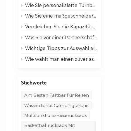
Wie Sie personalisierte Turnbeutel bei Ihrer nächsten Veranstaltung hervorheben können
Wie Sie eine maßgeschneiderte Kühltasche auswählen, die Ihren Bedürfnissen entspricht
Vergleichen Sie die Kapazitäten der bestbewerteten Sportrucksäcke.
Was Sie vor einer Partnerschaft mit einem OEM-Taschenhersteller wissen sollten
Wichtige Tipps zur Auswahl einer Umhängetasche für Arbeit und Reisen
Wie wählt man einen zuverlässigen Taschenhersteller für sein Unternehmen aus?
Stichworte
Am Besten Faltbar Für Reisen
Wasserdichte Campingtasche
Multifunktions-Reiserucksack
Basketballrucksack Mit