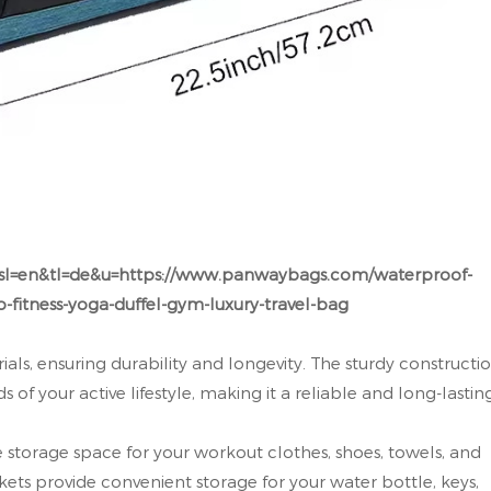
n&sl=en&tl=de&u=https://www.panwaybags.com/waterproof-
fitness-yoga-duffel-gym-luxury-travel-bag
als, ensuring durability and longevity. The sturdy constructi
of your active lifestyle, making it a reliable and long-lastin
torage space for your workout clothes, shoes, towels, and
kets provide convenient storage for your water bottle, keys,